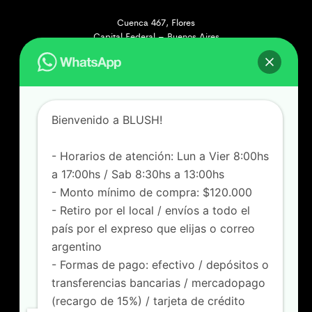
Cuenca 467, Flores
Capital Federal – Buenos Aires
[+549] 1131172356
Lunes a Viernes de 8 a 17hs
Sábados de 8:30 a 13hs
Bienvenido a BLUSH!
Felipe Vallese 3263, Flores
Capital Federal – Buenos Aires
[+549] 1165718705
- Horarios de atención: Lun a Vier 8:00hs
Lunes a Viernes de 8:00 a 17hs
a 17:00hs / Sab 8:30hs a 13:00hs
Sábados de 8:30 a 13hs
- Monto mínimo de compra: $120.000
- Retiro por el local / envíos a todo el
SOPORTE
país por el expreso que elijas o correo
FAQ
argentino
Locales
- Formas de pago: efectivo / depósitos o
Como comprar
transferencias bancarias / mercadopago
SEGUINOS
(recargo de 15%) / tarjeta de crédito