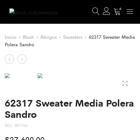
0
Inicio
Blush
Abrigos
Sweaters
62317 Sweater Media
Polera Sandro
Product
62306
62606
Sweater
Sweaters
navigation
Media
Cuello
Polera
Redondo
Morley
62317 Sweater Media Polera
Sandro
SKU:
001766
$
27,600.00