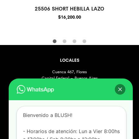
25506 SHORT HEBILLA LAZO
$
16,200.00
LOCALES
Cuenca 467, Flores
Capital Federal – Buenos Aires
[+549] 1131172356
Lunes a Viernes de 8 a 17hs
Sábados de 8:30 a 13hs
Felipe Vallese 3263, Flores
Bienvenido a BLUSH!
Capital Federal – Buenos Aires
[+549] 1165718705
- Horarios de atención: Lun a Vier 8:00hs
Lunes a Viernes de 8:00 a 17hs