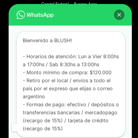
Capital Federal – Buenos Aires
[+549] 1131172356
Lunes a Viernes de 8 a 17hs
Sábados de 8:30 a 13hs
Bienvenido a BLUSH!
Felipe Vallese 3263, Flores
Capital Federal – Buenos Aires
[+549] 1165718705
- Horarios de atención: Lun a Vier 8:00hs
Lunes a Viernes de 8:00 a 17hs
a 17:00hs / Sab 8:30hs a 13:00hs
Sábados de 8:30 a 13hs
- Monto mínimo de compra: $120.000
- Retiro por el local / envíos a todo el
SOPORTE
país por el expreso que elijas o correo
FAQ
argentino
Locales
- Formas de pago: efectivo / depósitos o
Como comprar
transferencias bancarias / mercadopago
SEGUINOS
(recargo de 15%) / tarjeta de crédito
(recargo de 15%)
blushmayorista