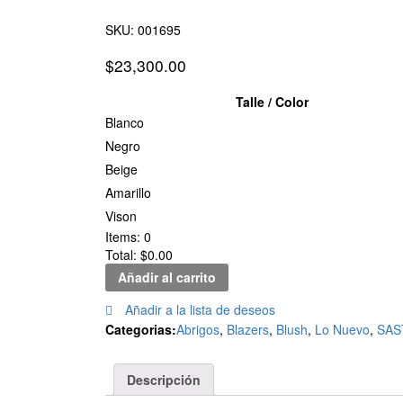
Cuello
Puntilla
SKU:
001695
$
23,300.00
Talle / Color
Blanco
Negro
Beige
Amarillo
Vison
Items:
0
Total: $
0.00
Añadir al carrito
Añadir a la lista de deseos
Categorias:
Abrigos
,
Blazers
,
Blush
,
Lo Nuevo
,
SAS
Descripción