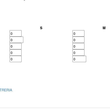
S
M
TRERIA