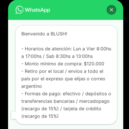
[+549] 1131172356
Lunes a Viernes de 8 a 17hs
Sábados de 8:30 a 13hs
Bienvenido a BLUSH!
Felipe Vallese 3263, Flores
Capital Federal – Buenos Aires
[+549] 1165718705
- Horarios de atención: Lun a Vier 8:00hs
Lunes a Viernes de 8:00 a 17hs
a 17:00hs / Sab 8:30hs a 13:00hs
Sábados de 8:30 a 13hs
- Monto mínimo de compra: $120.000
- Retiro por el local / envíos a todo el
SOPORTE
país por el expreso que elijas o correo
FAQ
argentino
Locales
- Formas de pago: efectivo / depósitos o
Como comprar
transferencias bancarias / mercadopago
SEGUINOS
(recargo de 15%) / tarjeta de crédito
(recargo de 15%)
blushmayorista