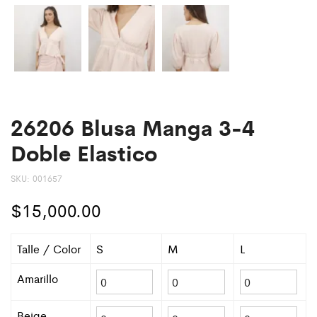
26206 Blusa Manga 3-4
Doble Elastico
SKU:
001657
$
15,000.00
Talle / Color
S
M
L
Amarillo
Beige