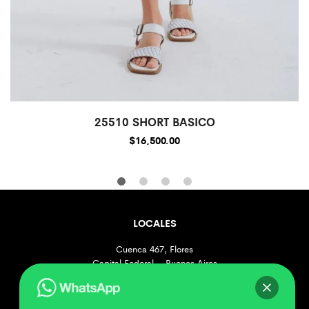
25510 SHORT BASICO
$
16,500.00
LOCALES
Cuenca 467, Flores
Capital Federal – Buenos Aires
[+549] 1131172356
Lunes a Viernes de 8 a 17hs