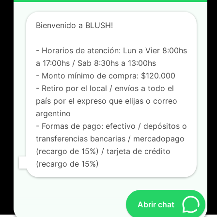
Sábados de 8:30 a 13hs
Bienvenido a BLUSH!
Felipe Vallese 3263, Flores
Capital Federal – Buenos Aires
[+549] 1165718705
- Horarios de atención: Lun a Vier 8:00hs
Lunes a Viernes de 8:00 a 17hs
a 17:00hs / Sab 8:30hs a 13:00hs
Sábados de 8:30 a 13hs
- Monto mínimo de compra: $120.000
- Retiro por el local / envíos a todo el
SOPORTE
país por el expreso que elijas o correo
FAQ
argentino
Locales
- Formas de pago: efectivo / depósitos o
Como comprar
transferencias bancarias / mercadopago
SEGUINOS
(recargo de 15%) / tarjeta de crédito
(recargo de 15%)
blushmayorista
blush.oficial
@blush.indumentaria
Abrir chat