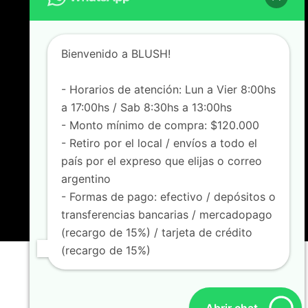
[+549] 1165718705
Lunes a Viernes de 8:00 a 17hs
Sábados de 8:30 a 13hs
Bienvenido a BLUSH!
SOPORTE
- Horarios de atención: Lun a Vier 8:00hs
FAQ
Locales
a 17:00hs / Sab 8:30hs a 13:00hs
Como comprar
- Monto mínimo de compra: $120.000
- Retiro por el local / envíos a todo el
SEGUINOS
país por el expreso que elijas o correo
argentino
blushmayorista
- Formas de pago: efectivo / depósitos o
blush.oficial
transferencias bancarias / mercadopago
@blush.indumentaria
(recargo de 15%) / tarjeta de crédito
(recargo de 15%)