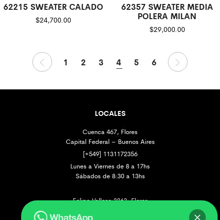
62215 SWEATER CALADO
62357 SWEATER MEDIA
POLERA MILAN
$
24,700.00
$
29,000.00
1
2
3
4
5
6
LOCALES
Cuenca 467, Flores
Capital Federal – Buenos Aires
[+549] 1131172356
Lunes a Viernes de 8 a 17hs
Sábados de 8:30 a 13hs
Felipe Vallese 3263, Flores
Capital Federal – Buenos Aires