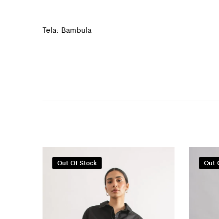
Tela: Bambula
Out Of Stock
Out 