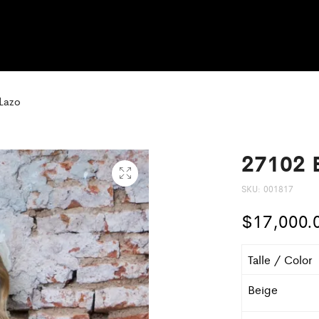
 Lazo
27102 B
SKU:
001817
$
17,000.
Talle / Color
Beige