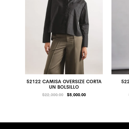
52122 CAMISA OVERSIZE CORTA
52
UN BOLSILLO
$
22,300.00
$
5,000.00