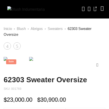
0
Inicio
Blush
Abrigos
Sweaters
62303 Sweater
Oversize
Product
32619
62306B
Chaqueta
Sweater
navigation
Con
Media
Sale
Bolsillo
Polera
Rayado
62303 Sweater Oversize
SKU:
001769
$
23,000.00
$
30,900.00