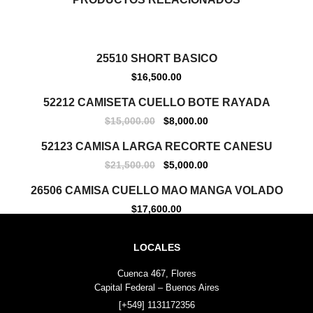
Out Of Stock
25510 SHORT BASICO
$
16,500.00
Out Of Stock
52212 CAMISETA CUELLO BOTE RAYADA
$
15,000.00
$
8,000.00
Out Of Stock
52123 CAMISA LARGA RECORTE CANESU
$
21,500.00
$
5,000.00
Out Of Stock
26506 CAMISA CUELLO MAO MANGA VOLADO
$
17,600.00
LOCALES
Cuenca 467, Flores
Capital Federal – Buenos Aires
[+549] 1131172356