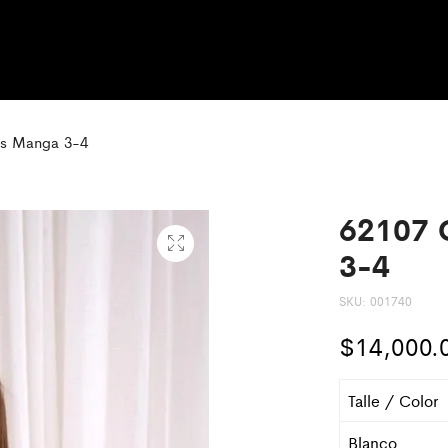
os Manga 3-4
62107 
3-4
SKU:
001740
$
14,000.
Talle / Color
Blanco