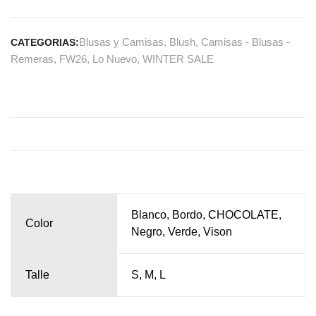
Blusas y Camisas
,
Blush
,
Camisas - Blusas -
CATEGORIAS:
Remeras
,
FW26
,
Lo Nuevo
,
WINTER SALE
Blanco, Bordo, CHOCOLATE,
Color
Negro, Verde, Vison
Talle
S, M, L