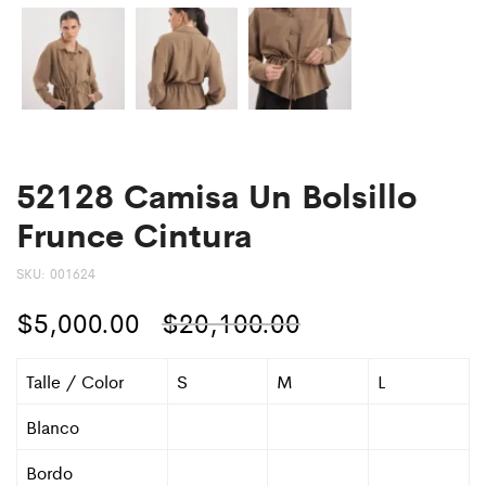
52128 Camisa Un Bolsillo
Frunce Cintura
SKU:
001624
$
5,000.00
$
20,100.00
Talle / Color
S
M
L
Blanco
Bordo