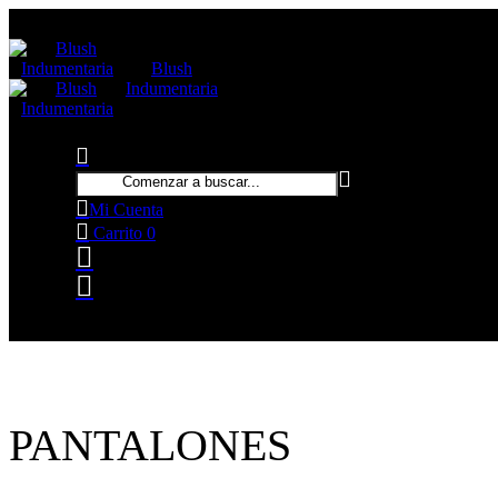
Fábrica y venta mayorista de
Blush
indumentaria femenina. Conocé nuestra
Indumentaria
nueva colección Otoño Invierno 2026
Mi Cuenta
Carrito
0
PANTALONES